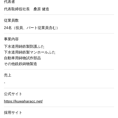
代表者
代表取締役社長 桑原 健造
従業員数
24名（役員、パート従業員含む）
事業内容
下水道用鋳鉄製防護ふた
下水道用鋳鉄製マンホールふた
自動車用鋳物試作部品
その他銑鉄鋳物製造
売上
-
公式サイト
https://kuwaharacc.net/
採用サイト