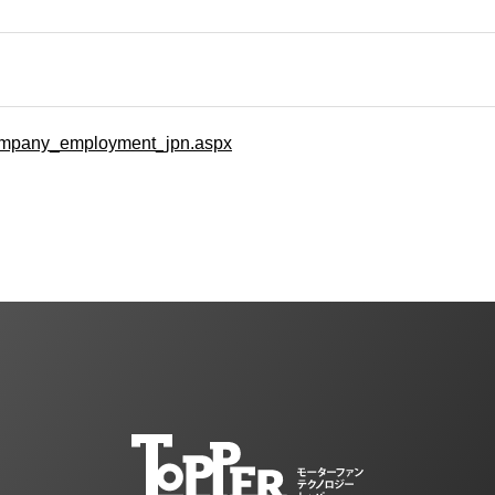
company_employment_jpn.aspx