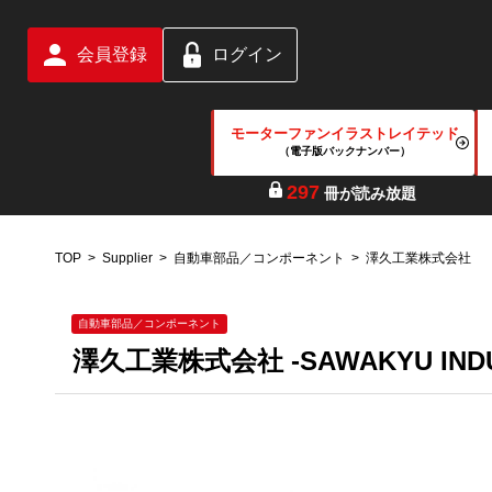
会員登録
ログイン
モーターファンイラストレイテッド
（電子版バックナンバー）
297
冊が読み放題
TOP
Supplier
自動車部品／コンポーネント
澤久工業株式会社
自動車部品／コンポーネント
澤久工業株式会社 -SAWAKYU INDUS