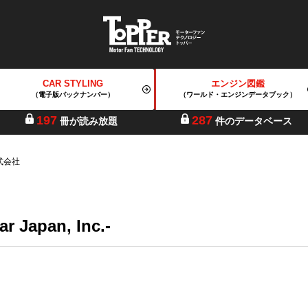
CAR STYLING
エンジン図鑑
（電子版バックナンバー）
（ワールド・エンジンデータブック）
197
287
冊が読み放題
件のデータベース
式会社
apan, Inc.-