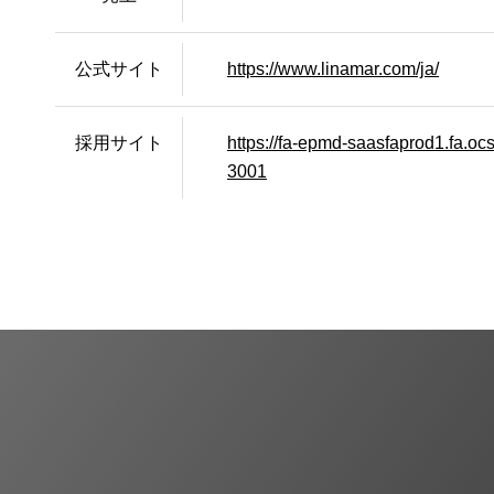
公式サイト
https://www.linamar.com/ja/
採用サイト
https://fa-epmd-saasfaprod1.fa.o
3001