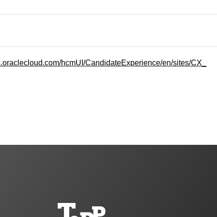
cs.oraclecloud.com/hcmUI/CandidateExperience/en/sites/CX_