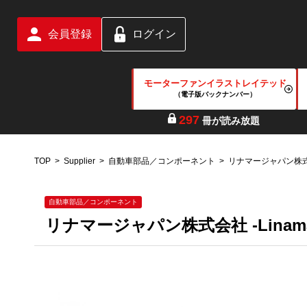
会員登録
ログイン
モーターファンイラストレイテッド
（電子版バックナンバー）
297
冊が読み放題
TOP
Supplier
自動車部品／コンポーネント
リナマージャパン株
自動車部品／コンポーネント
リナマージャパン株式会社 -Linamar J