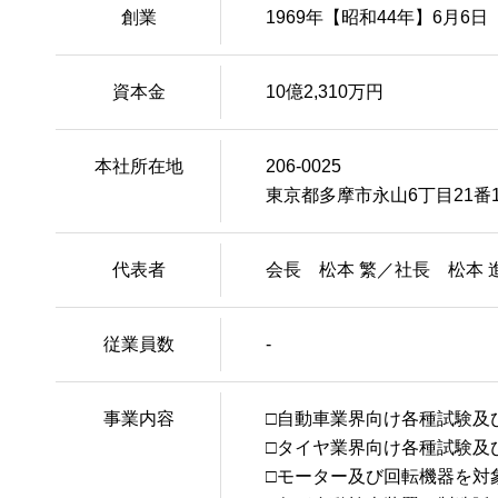
創業
1969年【昭和44年】6月6日
資本金
10億2,310万円
本社所在地
206-0025
東京都多摩市永山6丁目21番
代表者
会長 松本 繁／社長 松本 
従業員数
-
事業内容
□自動車業界向け各種試験及
□タイヤ業界向け各種試験及
□モーター及び回転機器を対