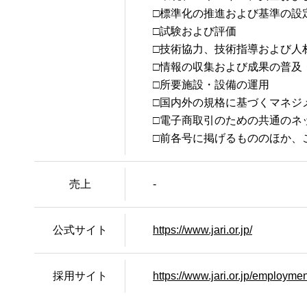
□標準化の推進および基準の設
□試験および評価
□技術協力、技術指導および人
□情報の収集および成果の普及
□所要施設・設備の運用
□国内外の規格に基づくマネジ
□電子商取引のための共通のネ
□前各号に掲げるもののほか、
売上
-
公式サイト
https://www.jari.or.jp/
採用サイト
https://www.jari.or.jp/employmen