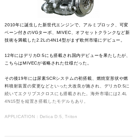
2010年に誕生した新世代エンジンで、アルミブロック、可変
ベーン付きのVGターボ、MIVEC、オフセットクランクなど新
技術を満載した2.2Lの4N14型がまず欧州市場にデビュー。
12年にはデリカD:5にも搭載され国内デビューを果たしたが、
こちらはMIVECが省略された仕様だった。
その後19年には尿素SCRシステムの初搭載、燃焼室形状や燃
料噴射装置の変更などといった大改良が施され、デリカD:5に
続いてエクリプスクロスにも搭載された。海外市場には2.4L
4N15型を縦置き搭載したモデルもあり。
APPLICATION：Delica D:5, Triton