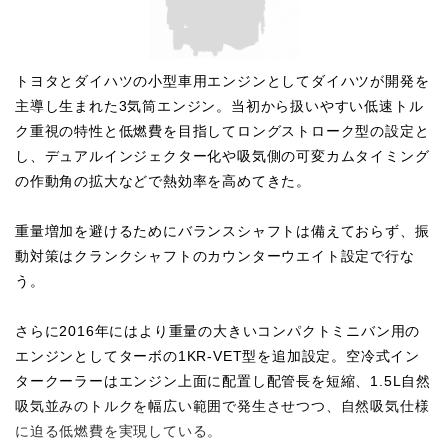
トヨタとダイハツの小型車用エンジンとしてダイハツが開発を
主導し生まれた3気筒エンジン。当初から扱いやすい低速トル
ク重視の特性と低燃費を目指してロングストローク型の設定と
し、デュアルインジェクター化や吸気側の可変カムタイミング
の作動角の拡大などで熱効率を高めてきた。
重量増加を避けるためにバランスシャフトは備えておらず、振
動対策はクランクシャフトのカウンターウエイト設定で行な
う。
さらに2016年にはより重量の大きいコンパクトミニバン用の
エンジンとしてターボの1KR-VET型を追加設定。空冷式イン
タークーラーはエンジン上面に配置し配管長を短縮、1.5L自然
吸気並みのトルクを幅広い範囲で発生させつつ、自然吸気仕様
に迫る低燃費を実現している。