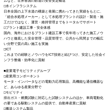
ムなど、世界各国の鉄道の安全安定輸送
□水インフラシステム
日本全国の上下水道の構築と発展に携わってきた実績をもとに、
「総合水処理メーカー」として水処理プラントの設計・製造・施
工だけではなく、運営・維持管理までをトータルでサポート
□プラント建設工事・安全体感
国内、海外におけるプラント建設工事で長年培ってきた施工ノウ
ハウと徹底した安全管理・品質管理で、公共から民間までの幅広
い分野で質の高い施工を実施
□ICT
これまでの経験とノウハウをICT技術と結びつけ、安定した社会イ
ンフラ整備・効率化に貢献
■産業電子モビリティグループ
□産業用コンポーネント
モータ・インバータなどの電動力応用製品、高機能な通信機器な
ど、あらゆる産業分野で
□モビリティ
排出ガス・燃費試験に対応した試験システムのほか、車両電動化
の要である駆動システムの提供で、自動車産業に貢献
□搬送システム製品