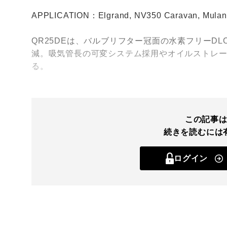
APPLICATION：Elgrand, NV350 Caravan, Mulano
QR25DEは、バルブリフター冠面の水素フリーD
減。吸気管長の可変システム採用やオイルストレ
る。
この記事
続きを読むには
ログイン