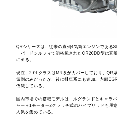
QRシリーズは、従来の直列4気筒エンジンであるS
ーバードシルフィで初搭載されたQR20DD型は
に至る。
現在、2.0LクラスはMR系がカバーしており、QR
気側のみだったが、後に排気系にも追加。内部EG
低減している。
国内市場での搭載モデルはエルグランドとキャラ
ャー＋1モーター2クラッチ式のハイブリッドも用
人気を集めている。