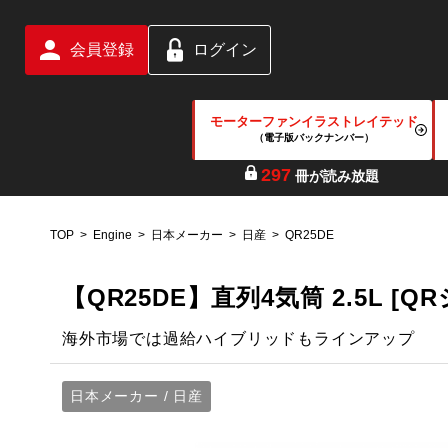
会員登録
ログイン
モーターファンイラストレイテッド
（電子版バックナンバー）
297
冊が読み放題
TOP
Engine
日本メーカー
日産
QR25DE
【QR25DE】直列4気筒 2.5L [Q
海外市場では過給ハイブリッドもラインアップ
日本メーカー / 日産