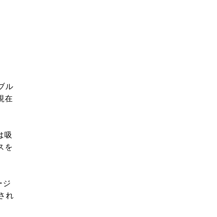
ブル
現在
は吸
スを
ージ
され