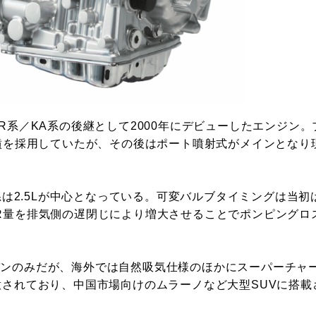
R系／KA系の後継として2000年にデビューしたエンジン。
直噴を採用していたが、その後はポート噴射式がメインとなり
系は2.5Lが中心となっている。可変バルブタイミングは当初
R量を排気側の遅閉じにより増大させることでポンピングロ
バンのみだが、海外では自然吸気仕様のほかにスーパーチャ
意されており、中国市場向けのムラーノなど大型SUVに搭載