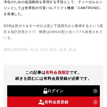
浄化のための低温燃焼を実現する手段として、ディーゼルエン
ジンとしては世界初の可変バルブリフト機構「CAMTRONIC」
を装備した。
EGRは排ガスをターボの上流と下流双方から取得するという高
圧＆低圧併用タイプ。燃費はOM642型と比べて7％改善されて
いる。
APPLICATION：E, S, CLS, GLC, GLE, GLS
この記事は
有料会員限定
です。
続きを読むには有料会員登録が必要です。
ログイン
有料会員登録