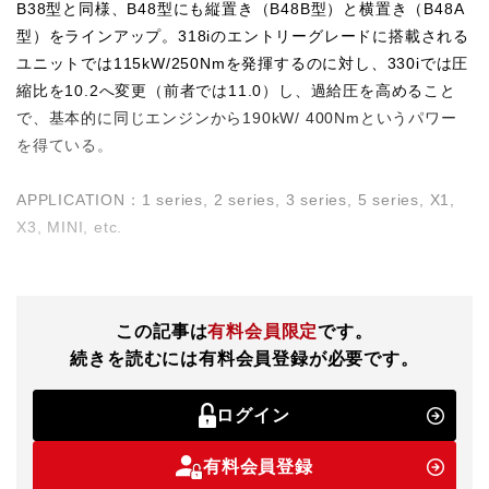
B38型と同様、B48型にも縦置き（B48B型）と横置き（B48A
型）をラインアップ。318iのエントリーグレードに搭載される
ユニットでは115kW/250Nmを発揮するのに対し、330iでは圧
縮比を10.2へ変更（前者では11.0）し、過給圧を高めること
で、基本的に同じエンジンから190kW/ 400Nmというパワー
を得ている。
APPLICATION：1 series, 2 series, 3 series, 5 series, X1,
X3, MINI, etc.
この記事は
有料会員限定
です。
続きを読むには有料会員登録が必要です。
ログイン
有料会員登録