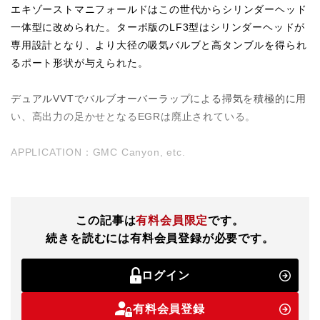
エキゾーストマニフォールドはこの世代からシリンダーヘッド
一体型に改められた。ターボ版のLF3型はシリンダーヘッドが
専用設計となり、より大径の吸気バルブと高タンブルを得られ
るポート形状が与えられた。
デュアルVVTでバルブオーバーラップによる掃気を積極的に用
い、高出力の足かせとなるEGRは廃止されている。
APPLICATION：GMC Canyon, etc.
この記事は
有料会員限定
です。
続きを読むには有料会員登録が必要です。
ログイン
有料会員登録