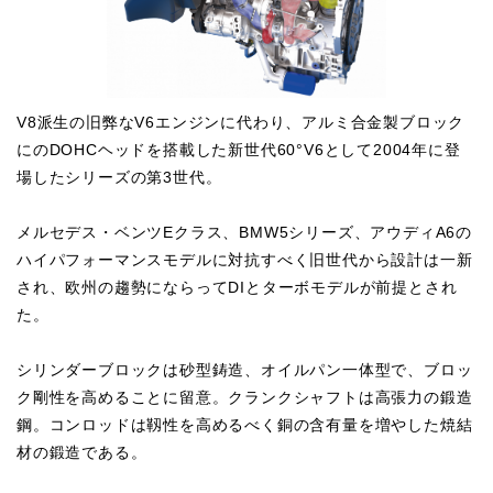
V8派生の旧弊なV6エンジンに代わり、アルミ合金製ブロック
にのDOHCヘッドを搭載した新世代60°V6として2004年に登
場したシリーズの第3世代。
メルセデス・ベンツEクラス、BMW5シリーズ、アウディA6の
ハイパフォーマンスモデルに対抗すべく旧世代から設計は一新
され、欧州の趨勢にならってDIとターボモデルが前提とされ
た。
シリンダーブロックは砂型鋳造、オイルパン一体型で、ブロッ
ク剛性を高めることに留意。クランクシャフトは高張力の鍛造
鋼。コンロッドは靱性を高めるべく銅の含有量を増やした焼結
材の鍛造である。